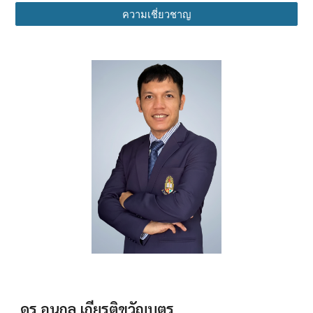
ความเชี่ยวชาญ
ดร.อนุกูล เกียรติขวัญบุตร