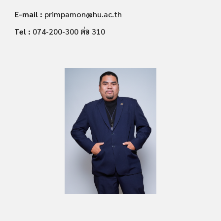
E-mail :
primpamon
@hu.ac.th
Tel :
074-200-300 ต่อ 310