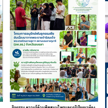
กิจกรรม ความรู้ด้านพืชสมุนไพรและภูมิปัญญาท้อง