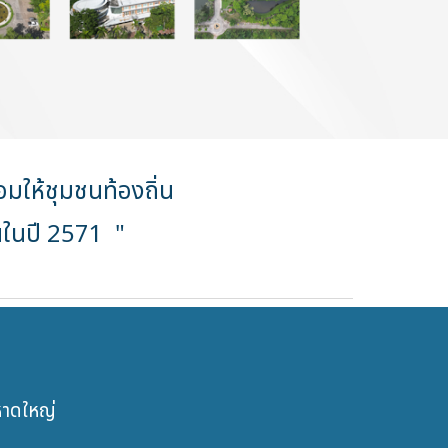
อมให้ชุมชนท้องถิ่น
ืนในปี 2571 "
หาดใหญ่